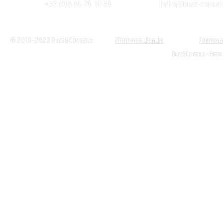
+33 (0)6 66 79 10 89
hello@buzz-consei
© 2019-2023 Buzz&Conseils
Mentions légales
Formulai
Buzz&Conseils - Agenc