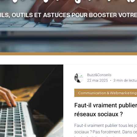
ILS, OUTILS ET ASTUCES POUR BOOSTER VOTRE
Buzz&Conseils
22 mai 2025
3 min de lectu
Communication & Webmarketing
Faut-il vraiment publier
réseaux sociaux ?
Faut-il vraiment publier tous les j
sociaux ? Pas forcément. Dans cet