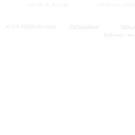
+33 (0)6 66 79 10 89
hello@buzz-consei
© 2019-2023 Buzz&Conseils
Mentions légales
Formulai
Buzz&Conseils - Agenc