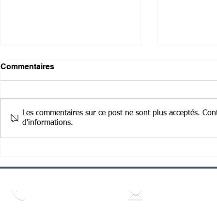
Commentaires
Les commentaires sur ce post ne sont plus acceptés. Cont
d'informations.
Débuter sur les réseaux
Comment ré
sociaux : que publier quand
réseaux so
on part de zéro ?
montrer so
Nous joindre par
Nous joindre par e-ma
téléphone