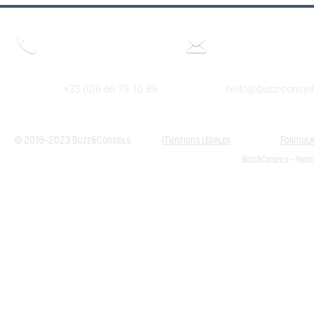
Nous joindre par
Nous joindre par e-ma
téléphone
+33 (0)6 66 79 10 89
hello@buzz-consei
© 2019-2023 Buzz&Conseils
Mentions légales
Formulai
Buzz&Conseils - Agenc